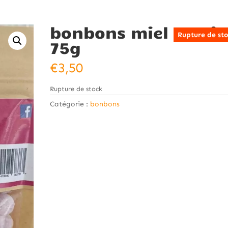
bonbons miel / ceris
Rupture de st
75g
€
3,50
Rupture de stock
Catégorie :
bonbons