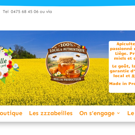
Tel 0475 68 45 06 ou via
Apiculte
passionné 
Liège.
Pr
miels et
Le goût, l
garantie d
local et
A
Made in Pr
outique
Les zzzabeilles
On s’engage
Le