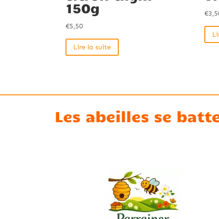
150g
€
3,5
€
5,50
Li
Lire la suite
Les abeilles se batt