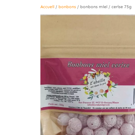
Accueil
/
bonbons
/ bonbons miel / cerise 75g