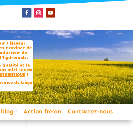
ur / éleveur
en Province de
oducteur de
 d’hydromels.
a qualité et la
’un miel 100%
UTHENTIQUE
!
ovince de Liège
 blog !
Action frelon
Contactez-nous