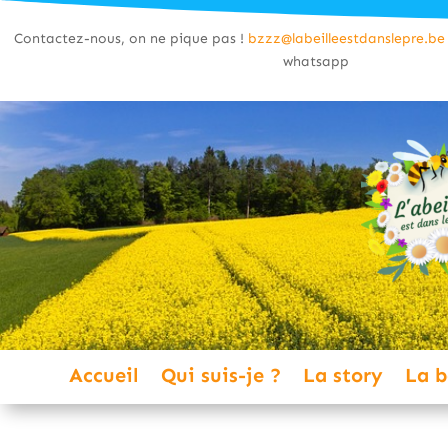
Contactez-nous, on ne pique pas !
bzzz@labeilleestdanslepre.be
whatsapp
Accueil
Qui suis-je ?
La story
La b