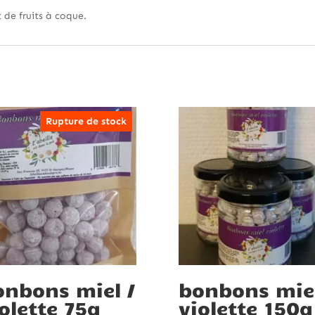
t de fruits à coque.
Rupture de stock
onbons miel /
bonbons miel
olette 75g
violette 150g