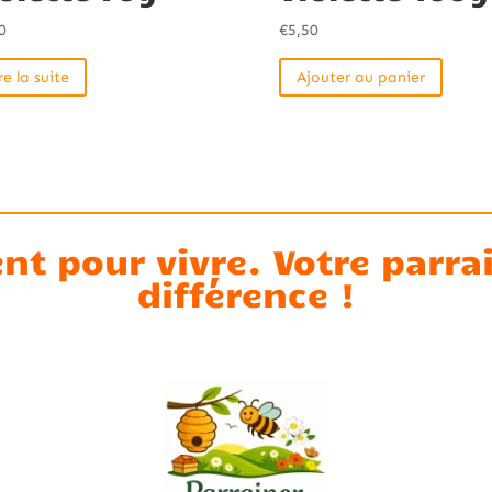
0
€
5,50
re la suite
Ajouter au panier
ent pour vivre. Votre parr
différence !