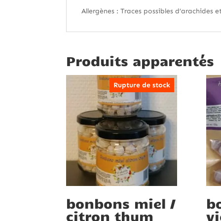
Allergènes : Traces possibles d’arachides e
Produits apparentés
Rupture de stock
bonbons miel /
b
citron thym
vi