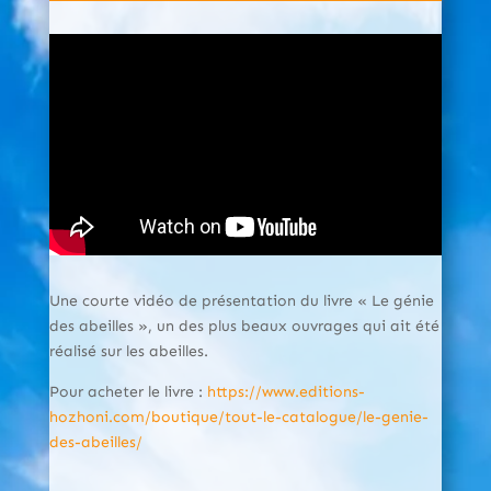
Une courte vidéo de présentation du livre « Le génie
des abeilles », un des plus beaux ouvrages qui ait été
réalisé sur les abeilles.
Pour acheter le livre :
https://www.editions-
hozhoni.com/boutique/tout-le-catalogue/le-genie-
des-abeilles/