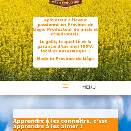
Apiculteur / éleveur
passionné en Province de
Liège.
Producteur de miels et
d’hydromels.
Le goût, la qualité et la
garantie d’un miel 100%
local et
AUTHENTIQUE
!
Made in Province de Liège
Apprendre à les connaître, c’est
apprendre à les aimer !